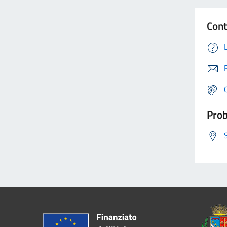
Cont
Prob