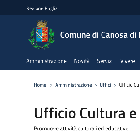
Salta al contenuto principale
Regione Puglia
Comune di Canosa di 
Amministrazione
Novità
Servizi
Vivere 
Home
>
Amministrazione
>
Uffici
>
Ufficio Cu
Ufficio Cultura e
Promuove attività culturali ed educative.