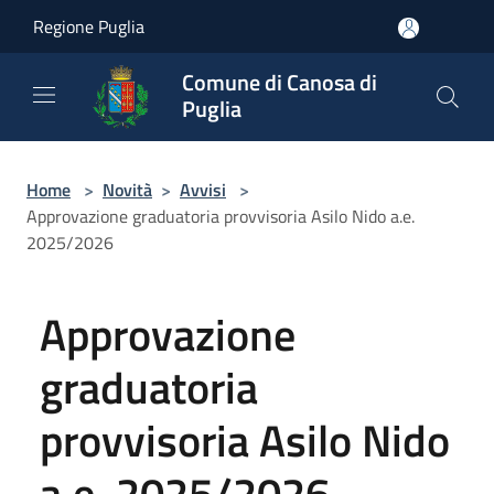
Salta al contenuto principale
Regione Puglia
Comune di Canosa di
Puglia
Home
>
Novità
>
Avvisi
>
Approvazione graduatoria provvisoria Asilo Nido a.e.
2025/2026
Approvazione
graduatoria
provvisoria Asilo Nido
a.e. 2025/2026