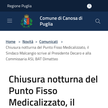
Salta al contenuto principale
Regione Puglia
Comune di Canosa di
Puglia
Home
>
Novità
>
Comunicati
>
Chiusura notturna del Punto Fisso Medicalizzato, il
Sindaco Malcangio scrive al Presidente Decaro e alla
Commissaria ASL BAT Dimatteo
Chiusura notturna del
Punto Fisso
Medicalizzato, il